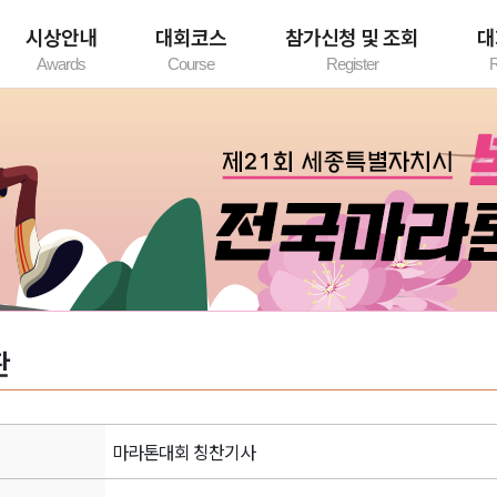
시상안내
대회코스
참가신청 및 조회
대
Awards
Course
Register
R
시상내역
코스 안내
참가신청안내
기
개인참가신청
단체참가신청
참가확인/수정
판
마라톤대회 칭찬기사