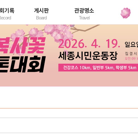
회기록
게시판
관광명소
ecord
Board
Travel
록조회
공지사항
세종시 관광명소
자유게시판
환불게시판
대회갤러리