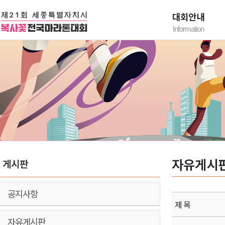
대회안내
Information
대회요강
대회유의사항
찾아오시는 길
자유게시
게시판
공지사항
제 목
자유게시판