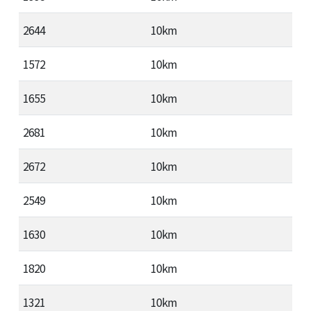
2644
10km
1572
10km
1655
10km
2681
10km
2672
10km
2549
10km
1630
10km
1820
10km
1321
10km