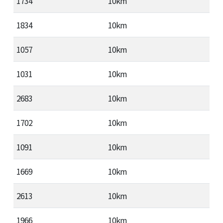
1734
10km
1834
10km
1057
10km
1031
10km
2683
10km
1702
10km
1091
10km
1669
10km
2613
10km
1966
10km