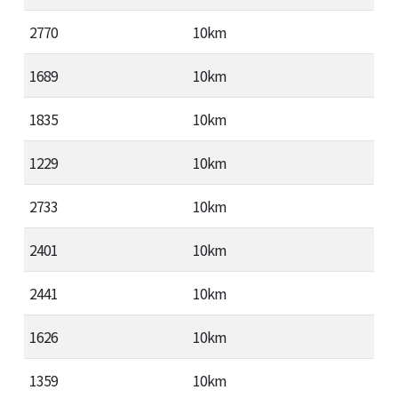
2770
10km
1689
10km
1835
10km
1229
10km
2733
10km
2401
10km
2441
10km
1626
10km
1359
10km