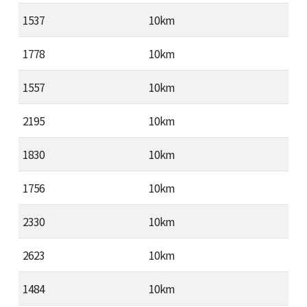
1537
10km
1778
10km
1557
10km
2195
10km
1830
10km
1756
10km
2330
10km
2623
10km
1484
10km