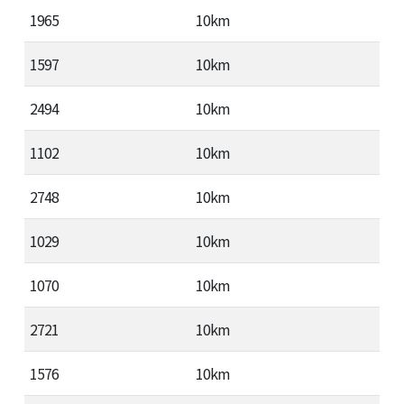
1965
10km
1597
10km
2494
10km
1102
10km
2748
10km
1029
10km
1070
10km
2721
10km
1576
10km