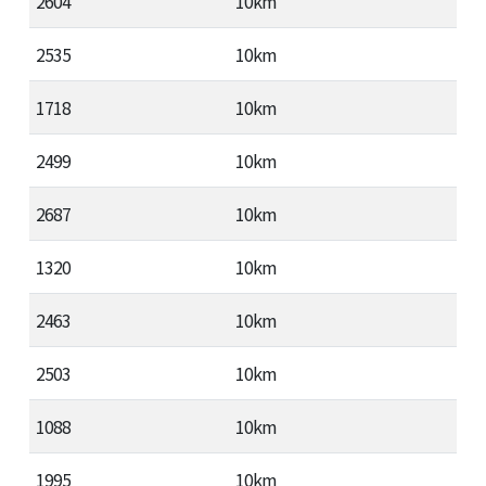
2604
10km
2535
10km
1718
10km
2499
10km
2687
10km
1320
10km
2463
10km
2503
10km
1088
10km
1995
10km