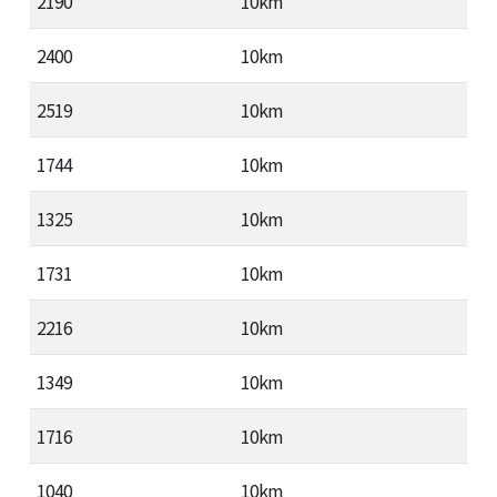
2190
10km
2400
10km
2519
10km
1744
10km
1325
10km
1731
10km
2216
10km
1349
10km
1716
10km
1040
10km