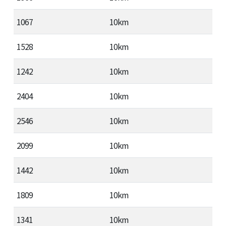
1067
10km
1528
10km
1242
10km
2404
10km
2546
10km
2099
10km
1442
10km
1809
10km
1341
10km