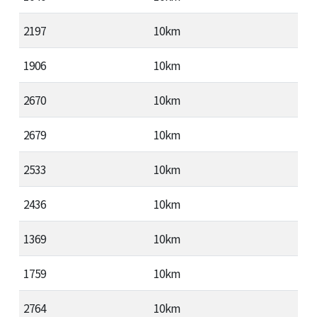
2197
10km
1906
10km
2670
10km
2679
10km
2533
10km
2436
10km
1369
10km
1759
10km
2764
10km