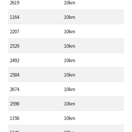
2619
10km
1164
10km
2207
10km
2529
10km
2492
10km
2584
10km
2674
10km
2598
10km
1356
10km