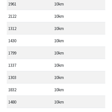
1961
10km
2122
10km
1312
10km
1430
10km
1799
10km
1337
10km
1303
10km
1832
10km
1480
10km